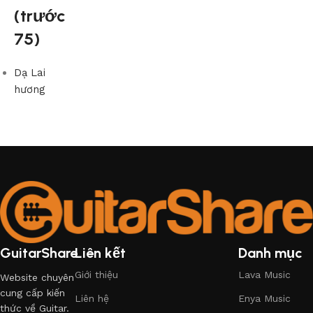
(trước
75)
Dạ Lai
hương
GuitarShare
Liên kết
Danh mục
Giới thiệu
Lava Music
Website chuyên
cung cấp kiến
Liên hệ
Enya Music
thức về Guitar.