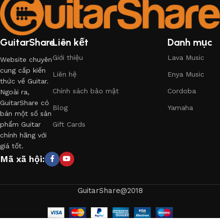
GuitarShare
Liên kết
Danh mục
Giới thiệu
Lava Music
Website chuyên
cung cấp kiến
Liên hệ
Enya Music
thức về Guitar.
Chính sách bảo mật
Cordoba
Ngoài ra,
GuitarShare có
Blog
Yamaha
bán một số sản
phẩm Guitar
Gift Cards
chính hãng với
giá tốt.
Mã xã hội:
GuitarShare@2018