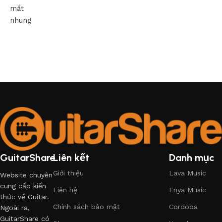
mắt
nhung
GuitarShare
Liên kết
Danh mục
Giới thiệu
Lava Music
Website chuyên
cung cấp kiến
Liên hệ
Enya Music
thức về Guitar.
Chính sách bảo mật
Cordoba
Ngoài ra,
GuitarShare có