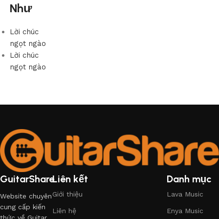
Như
Lời chúc
ngọt ngào
Lời chúc
ngọt ngào
GuitarShare
Liên kết
Danh mục
Giới thiệu
Lava Music
Website chuyên
cung cấp kiến
Liên hệ
Enya Music
thức về Guitar.