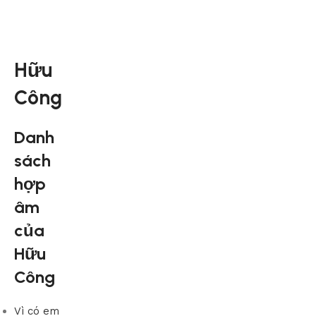
Hữu
Công
Danh
sách
hợp
âm
của
Hữu
Công
Vì có em