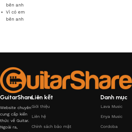
bên anh
Vì có em
bên anh
GuitarShare
Liên kết
Danh mục
Giới thiệu
Lava Music
Website chuyên
cung cấp kiến
Liên hệ
Enya Music
thức về Guitar.
Chính sách bảo mật
Cordoba
Ngoài ra,