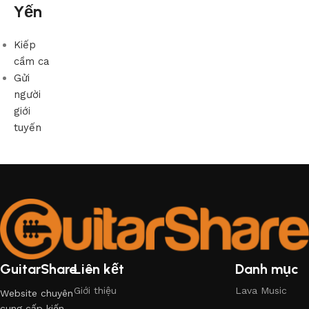
Yến
Kiếp
cầm ca
Gửi
người
giới
tuyến
GuitarShare
Liên kết
Danh mục
Giới thiệu
Lava Music
Website chuyên
cung cấp kiến