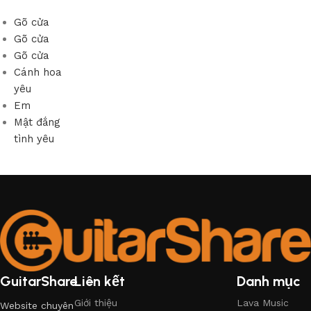
Gõ cửa
Gõ cửa
Gõ cửa
Cánh hoa
yêu
Em
Mật đắng
tình yêu
GuitarShare
Liên kết
Danh mục
Giới thiệu
Lava Music
Website chuyên