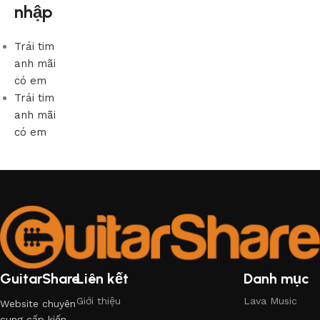
nhập
Trái tim
anh mãi
có em
Trái tim
anh mãi
có em
GuitarShare
Liên kết
Danh mục
Giới thiệu
Lava Music
Website chuyên
cung cấp kiến