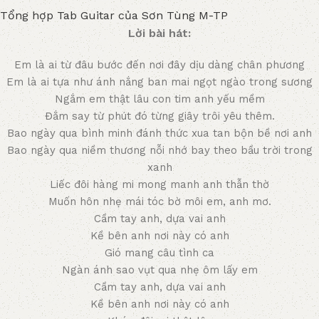
Tổng hợp Tab Guitar của Sơn Tùng M-TP
Lời bài hát:
Em là ai từ đâu bước đến nơi đây dịu dàng chân phương
Em là ai tựa như ánh nắng ban mai ngọt ngào trong sương
Ngắm em thật lâu con tim anh yếu mềm
Đắm say từ phút đó từng giây trôi yêu thêm.
Bao ngày qua bình minh đánh thức xua tan bộn bề nơi anh
Bao ngày qua niềm thương nỗi nhớ bay theo bầu trời trong
xanh
Liếc đôi hàng mi mong manh anh thẫn thờ
Muốn hôn nhẹ mái tóc bờ môi em, anh mơ.
Cầm tay anh, dựa vai anh
Kề bên anh nơi này có anh
Gió mang câu tình ca
Ngàn ánh sao vụt qua nhẹ ôm lấy em
Cầm tay anh, dựa vai anh
Kề bên anh nơi này có anh