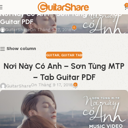
0
GUITAR
,
GUITAR TAB
Nơi Này Có Anh – Sơn Tùng MTP – Tab
Guitar PDF
0
GuitarShare
On Tháng 9 17, 2018
Show column
GUITAR
,
GUITAR TAB
Nơi Này Có Anh – Sơn Tùng MTP
– Tab Guitar PDF
On Tháng 9 17, 2018
0
GuitarShare