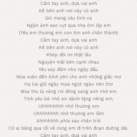
Cầm tay anh, dựa vai anh
Kề bên anh nơi này có anh
Gió mang câu tình ca
Ngàn ánh sao vụt qua nhẹ ôm lấy em
(Yêu em thương em con tim anh chân thành)
Cầm tay anh, dựa vai anh
Kề bên anh nơi này có anh
Khép đôi mi thật lâu
Nguyện mãi bên cạnh nhau
Yêu say đắm như ngày đầu.
Mùa xuân đến bình yên cho anh những giấc mơ
Hạ lưu giữ ngày mưa ngọt ngào nên thơ
Mùa thu lá vàng rơi đông sang anh nhớ em
Tình yêu bé nhỏ xin dành tặng riêng em.
Uhhhhhhhh nhớ thương em
Uhhhhhhhh nhớ thương em lắm
Ahhhhhhh phía sau chân trời
Có ai băng qua lối về cùng em đi trên đoạn đường dài.
Cầm tay anh, dựa vai anh