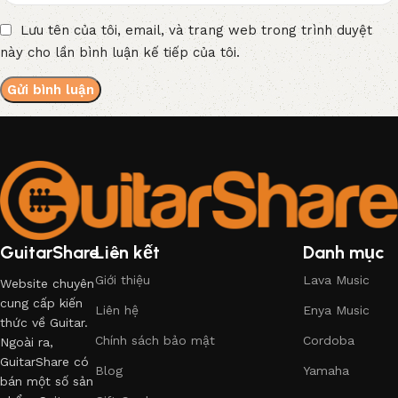
Lưu tên của tôi, email, và trang web trong trình duyệt
này cho lần bình luận kế tiếp của tôi.
GuitarShare
Liên kết
Danh mục
Giới thiệu
Lava Music
Website chuyên
cung cấp kiến
Liên hệ
Enya Music
thức về Guitar.
Chính sách bảo mật
Cordoba
Ngoài ra,
GuitarShare có
Blog
Yamaha
bán một số sản