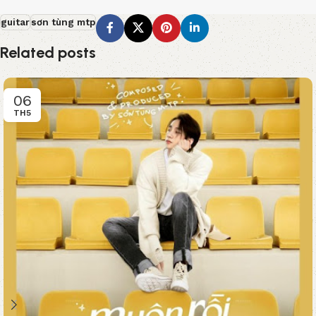
guitar
sơn tùng mtp
Related posts
06
TH5