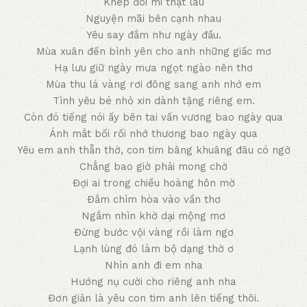
Khép đôi mi thật lâu
Nguyện mãi bên cạnh nhau
Yêu say đắm như ngày đầu.
Mùa xuân đến bình yên cho anh những giấc mơ
Hạ lưu giữ ngày mưa ngọt ngào nên thơ
Mùa thu lá vàng rơi đông sang anh nhớ em
Tình yêu bé nhỏ xin dành tặng riêng em.
Còn đó tiếng nói ấy bên tai vấn vương bao ngày qua
Ánh mắt bối rối nhớ thương bao ngày qua
Yêu em anh thẫn thờ, con tim bâng khuâng đâu có ngờ
Chẳng bao giờ phải mong chờ
Đợi ai trong chiều hoàng hôn mờ
Đắm chìm hòa vào vần thơ
Ngắm nhìn khờ dại mộng mơ
Đừng bước vội vàng rồi làm ngơ
Lạnh lùng đó làm bộ dạng thờ ơ
Nhìn anh đi em nha
Hướng nụ cười cho riêng anh nha
Đơn giản là yêu con tim anh lên tiếng thôi.