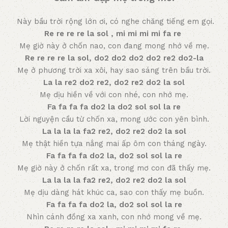
Này bầu trời rộng lớn ơi, có nghe chăng tiếng em gọi.
Re re re re la sol , mi mi mi mi fa re
Mẹ giờ này ở chốn nao, con đang mong nhớ về mẹ.
Re re re re la sol, do2 do2 do2 do2 re2 do2-la
Mẹ ở phương trời xa xôi, hay sao sáng trên bầu trời.
La la re2 do2 re2, do2 re2 do2 la sol
Mẹ dịu hiền về với con nhé, con nhớ mẹ.
Fa fa fa fa do2 la do2 sol sol la re
Lời nguyện cầu từ chốn xa, mong ước con yên bình.
La la la la fa2 re2, do2 re2 do2 la sol
Mẹ thật hiền tựa nắng mai ấp ôm con tháng ngày.
Fa fa fa fa do2 la, do2 sol sol la re
Mẹ giờ này ở chốn rất xa, trong mơ con đã thấy mẹ.
La la la la fa2 re2, do2 re2 do2 la sol
Mẹ dịu dàng hát khúc ca, sao con thấy mẹ buồn.
Fa fa fa fa do2 la, do2 sol sol la re
Nhìn cánh đồng xa xanh, con nhớ mong về mẹ.