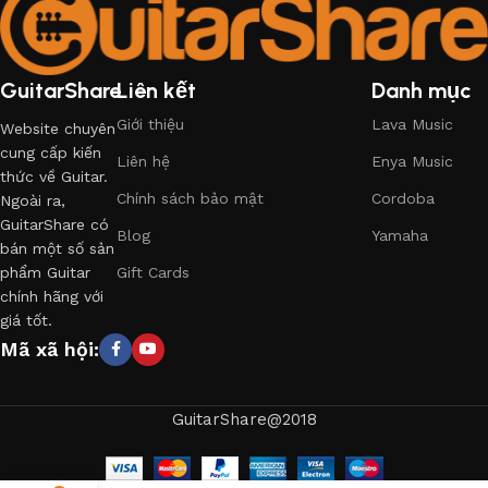
GuitarShare
Liên kết
Danh mục
Giới thiệu
Lava Music
Website chuyên
cung cấp kiến
Liên hệ
Enya Music
thức về Guitar.
Chính sách bảo mật
Cordoba
Ngoài ra,
GuitarShare có
Blog
Yamaha
bán một số sản
phẩm Guitar
Gift Cards
chính hãng với
giá tốt.
Mã xã hội:
GuitarShare@2018