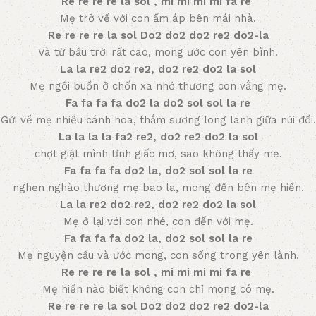
Re re re re la sol , mi mi mi mi fa re
Mẹ trở về với con ấm áp bên mái nhà.
Re re re re la sol Do2 do2 do2 re2 do2-la
Và từ bầu trời rất cao, mong ước con yên bình.
La la re2 do2 re2, do2 re2 do2 la sol
Mẹ ngồi buồn ở chốn xa nhớ thương con vắng mẹ.
Fa fa fa fa do2 la do2 sol sol la re
Gửi về mẹ nhiều cánh hoa, thắm sương long lanh giữa núi đồi.
La la la la fa2 re2, do2 re2 do2 la sol
chợt giật mình tỉnh giấc mơ, sao không thấy mẹ.
Fa fa fa fa do2 la, do2 sol sol la re
nghẹn nghào thương mẹ bao la, mong đến bên mẹ hiền.
La la re2 do2 re2, do2 re2 do2 la sol
Mẹ ở lại với con nhé, con đến với mẹ.
Fa fa fa fa do2 la, do2 sol sol la re
Mẹ nguyện cầu và ước mong, con sống trong yên lành.
Re re re re la sol , mi mi mi mi fa re
Mẹ hiền nào biết không con chỉ mong có mẹ.
Re re re re la sol Do2 do2 do2 re2 do2-la