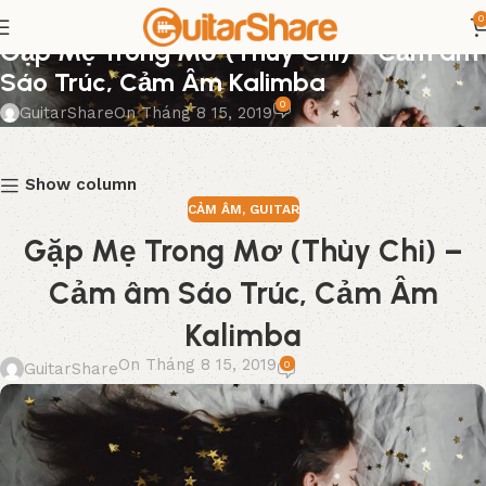
0
CẢM ÂM
,
GUITAR
Gặp Mẹ Trong Mơ (Thùy Chi) – Cảm âm
Sáo Trúc, Cảm Âm Kalimba
0
GuitarShare
On Tháng 8 15, 2019
Show column
CẢM ÂM
,
GUITAR
Gặp Mẹ Trong Mơ (Thùy Chi) –
Cảm âm Sáo Trúc, Cảm Âm
Kalimba
On Tháng 8 15, 2019
0
GuitarShare