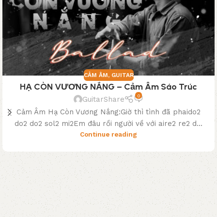
CẢM ÂM
,
GUITAR
HẠ CÒN VƯƠNG NẮNG – Cảm Âm Sáo Trúc
0
GuitarShare
Cảm Âm Hạ Còn Vương Nắng:Giờ thì tình đã phaido2
do2 do2 sol2 mi2Em đâu rồi người về với aire2 re2 d...
Continue reading