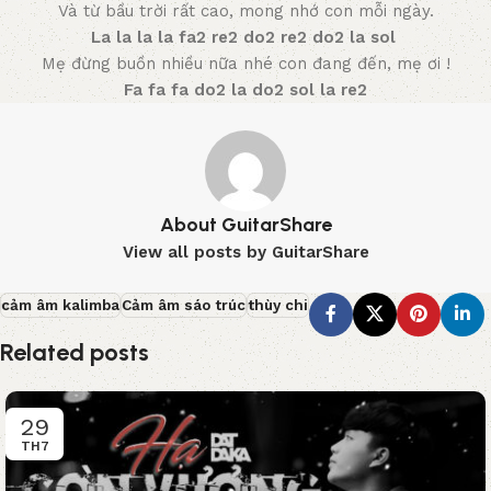
Và từ bầu trời rất cao, mong nhớ con mỗi ngày.
La la la la fa2 re2 do2 re2 do2 la sol
Mẹ đừng buồn nhiều nữa nhé con đang đến, mẹ ơi !
Fa fa fa do2 la do2 sol la re2
About GuitarShare
View all posts by GuitarShare
cảm âm kalimba
Cảm âm sáo trúc
thùy chi
Related posts
29
TH7