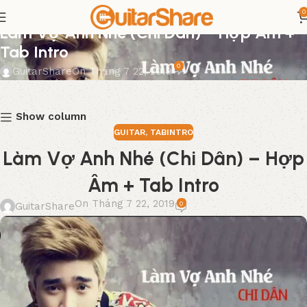
0
GUITAR
,
TABINTRO
Làm Vợ Anh Nhé (Chi Dân) – Hợp Âm +
Tab Intro
0
GuitarShare
On Tháng 7 22, 2019
Show column
GUITAR
,
TABINTRO
Làm Vợ Anh Nhé (Chi Dân) – Hợp
Âm + Tab Intro
On Tháng 7 22, 2019
0
GuitarShare