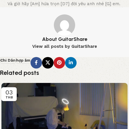
Và giờ hãy [Am] hứa trọn [D7] đời yêu anh nhé [G] em.
About GuitarShare
View all posts by GuitarShare
Chi Dân
hợp âm
Related posts
03
TH8