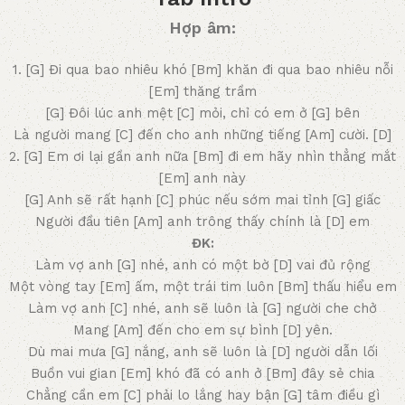
Hợp âm:
1. [G] Đi qua bao nhiêu khó [Bm] khăn đi qua bao nhiêu nỗi
[Em] thăng trầm
[G] Đôi lúc anh mệt [C] mỏi, chỉ có em ở [G] bên
Là người mang [C] đến cho anh những tiếng [Am] cười. [D]
2. [G] Em ơi lại gần anh nữa [Bm] đi em hãy nhìn thẳng mắt
[Em] anh này
[G] Anh sẽ rất hạnh [C] phúc nếu sớm mai tỉnh [G] giấc
Người đầu tiên [Am] anh trông thấy chính là [D] em
ĐK:
Làm vợ anh [G] nhé, anh có một bờ [D] vai đủ rộng
Một vòng tay [Em] ấm, một trái tim luôn [Bm] thấu hiểu em
Làm vợ anh [C] nhé, anh sẽ luôn là [G] người che chở
Mang [Am] đến cho em sự bình [D] yên.
Dù mai mưa [G] nắng, anh sẽ luôn là [D] người dẫn lối
Buồn vui gian [Em] khó đã có anh ở [Bm] đây sẻ chia
Chẳng cần em [C] phải lo lắng hay bận [G] tâm điều gì