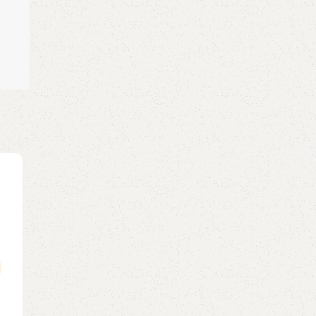
28
TH4