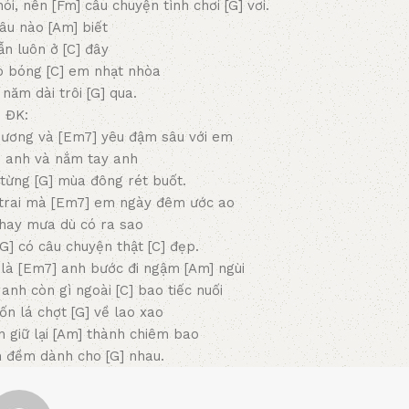
, nên [Fm] câu chuyện tình chơi [G] vơi.
âu nào [Am] biết
ẫn luôn ở [C] đây
eo bóng [C] em nhạt nhòa
năm dài trôi [G] qua.
ĐK:
thương và [Em7] yêu đậm sâu với em
n anh và nắm tay anh
 từng [G] mùa đông rét buốt.
g trai mà [Em7] em ngày đêm ước ao
 hay mưa dù có ra sao
[G] có câu chuyện thật [C] đẹp.
, là [Em7] anh bước đi ngậm [Am] ngùi
 anh còn gì ngoài [C] bao tiếc nuối
uốn lá chợt [G] về lao xao
n giữ lại [Am] thành chiêm bao
m đềm dành cho [G] nhau.