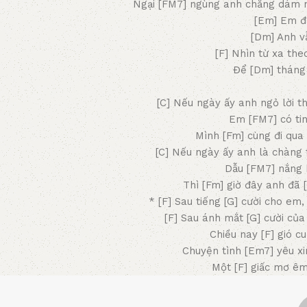
Ngại [FM7] ngùng anh chẳng dám nói
[Em] Em đ
[Dm] Anh v
[F] Nhìn từ xa th
Để [Dm] tháng 
[C] Nếu ngày ấy anh ngỏ lời 
Em [FM7] có ti
Mình [Fm] cùng đi qua
[C] Nếu ngày ấy anh là chàn
Dẫu [FM7] nắng
Thì [Fm] giờ đây anh đã 
* [F] Sau tiếng [G] cười cho em
[F] Sau ánh mắt [G] cười của
Chiều nay [F] gió c
Chuyện tình [Em7] yêu xi
Một [F] giấc mơ ê