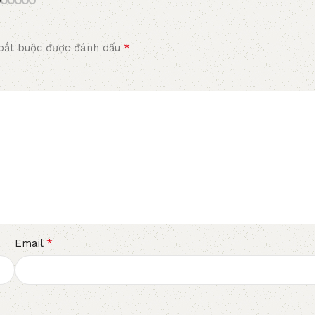
*
bắt buộc được đánh dấu
*
Email