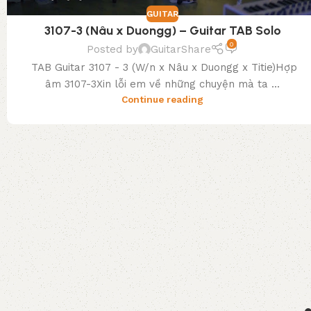
GUITAR
3107-3 (Nâu x Duongg) – Guitar TAB Solo
0
Posted by
GuitarShare
TAB Guitar 3107 - 3 (W/n x Nâu x Duongg x Titie)Hợp
âm 3107-3Xin lỗi em về những chuyện mà ta ...
Continue reading