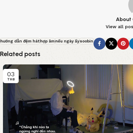
About 
View all po
hướng dẫn đệm hát
hợp âm
nếu ngày ấy
soobin
Related posts
03
TH8