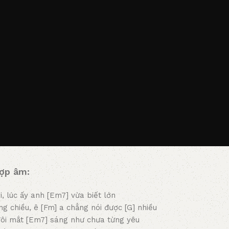
ợp âm:
i, lúc ấy anh [Em7] vừa biết lớn
g chiều, ê [Fm] a chẳng nói được [G] nhiều
đôi mắt [Em7] sáng như chưa từng yêu