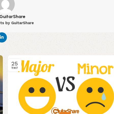
GuitarShare
sts by GuitarShare
25
TH7