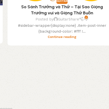
GUITAR
So Sánh Trưởng và Thứ – Tại Sao Giọng
Trưởng vui và Giọng Thứ Buồn
0
Posted by
GuitarShare
#sidebar-wrapper{display:none} .item-post-inner
{background-color: #fff !...
Continue reading