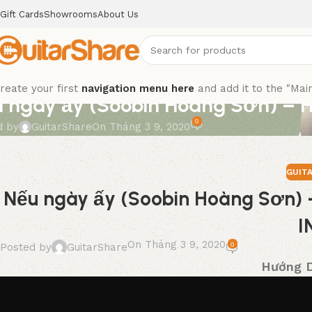
Gift Cards
Showrooms
About Us
,
TABINTRO
reate your first
navigation menu here
and add it to the "Mai
 ngày ấy (Soobin Hoàng Sơn) 
0
d by
GuitarShare
On Tháng 3 9, 2020
GUIT
Nếu ngày ấy (Soobin Hoàng Sơn
I
On Tháng 3 9, 2020
0
Posted by
GuitarShare
Hướng D