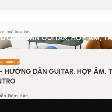
n menu" location.
– HƯỚNG DÂN GUITAR, HỢP ÂM, T
AR
,
TABINTRO
) – HƯỚNG DÂN GUITAR, HỢP ÂM, 
NTRO
ẫn Đệm Hát: