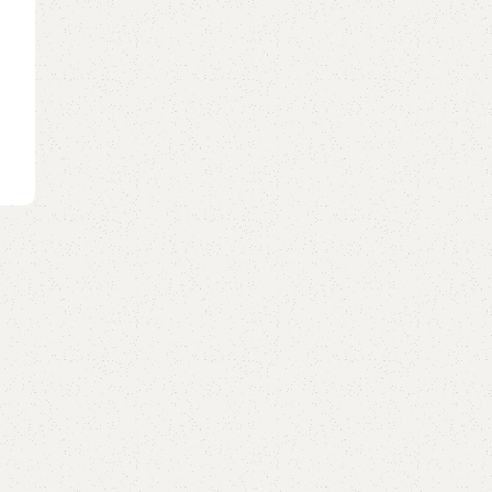
GUITAR
Muộn Rồi Mà Sao Còn (Sơn Tùng) – Hợp 
Tone C
0
Posted by
GuitarShare
Hợp âm Muộn rồi mà sao còn - Sơn Tùng MTP:M
rồi mà sao cònNhìn lên trần nhà rồi quay raLại q
v...
Continue reading