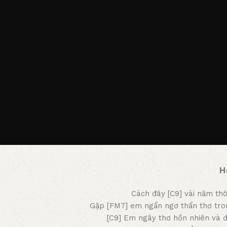
H
Cách đây [C9] vài năm thô
Gặp [FM7] em ngẩn ngơ thẩn thơ tron
[C9] Em ngây thơ hồn nhiên và 