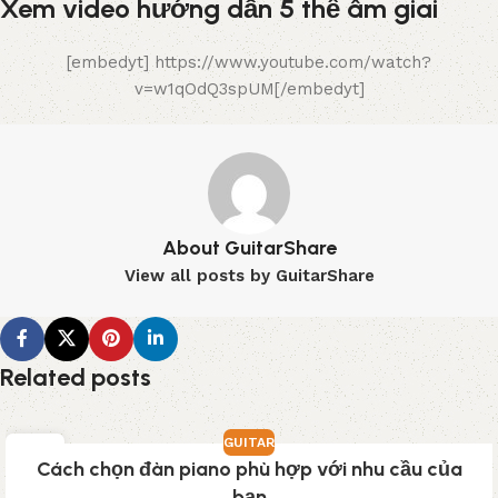
Xem video hướng dẫn 5 thế âm giai
[embedyt] https://www.youtube.com/watch?
v=w1qOdQ3spUM[/embedyt]
About GuitarShare
View all posts by GuitarShare
Related posts
GUITAR
03
Cách chọn đàn piano phù hợp với nhu cầu của
TH3
bạn