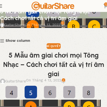
0
BÍ QUYẾT
5 Mẫu âm giai chơi mọi Tông Nhạc –
Cách chơi tất cả vị trí âm giai
0
GuitarShare
On Tháng 4 13, 2022
Show column
BÍ QUYẾT
5 Mẫu âm giai chơi mọi Tông
Nhạc – Cách chơi tất cả vị trí âm
giai
On Tháng 4 13, 2022
0
GuitarShare