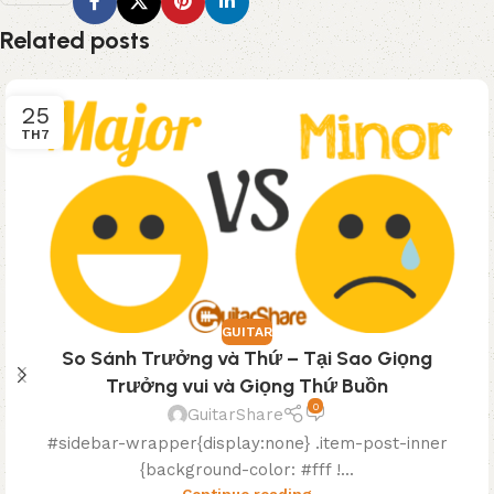
Related posts
25
TH7
GUITAR
So Sánh Trưởng và Thứ – Tại Sao Giọng
Trưởng vui và Giọng Thứ Buồn
0
GuitarShare
#sidebar-wrapper{display:none} .item-post-inner
{background-color: #fff !...
Continue reading