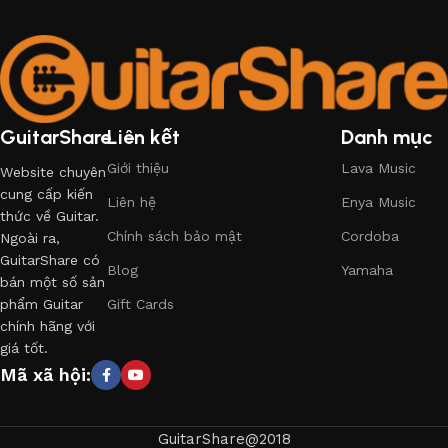
GuitarShare
Liên kết
Danh mục
Giới thiệu
Lava Music
Website chuyên
cung cấp kiến
Liên hệ
Enya Music
thức về Guitar.
Chính sách bảo mật
Cordoba
Ngoài ra,
GuitarShare có
Blog
Yamaha
bán một số sản
phẩm Guitar
Gift Cards
chính hãng với
giá tốt.
Mã xã hội:
GuitarShare@2018