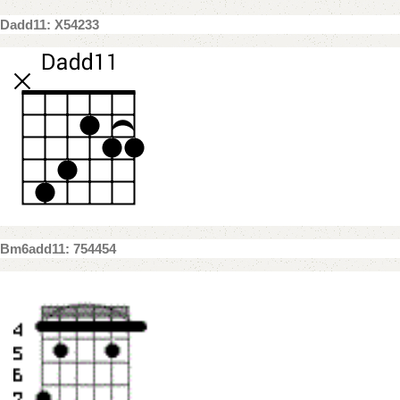
Dadd11: X54233
Bm6add11: 754454