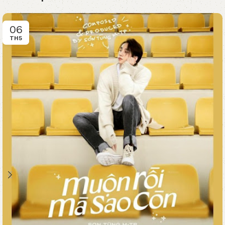
06
TH5