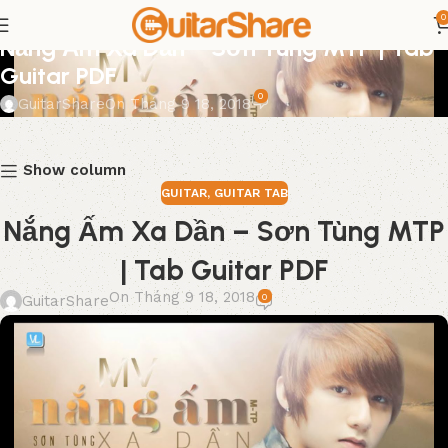
0
GUITAR
,
GUITAR TAB
Nắng Ấm Xa Dần – Sơn Tùng MTP | Tab
Guitar PDF
0
GuitarShare
On Tháng 9 18, 2018
Show column
GUITAR
,
GUITAR TAB
Nắng Ấm Xa Dần – Sơn Tùng MTP
| Tab Guitar PDF
On Tháng 9 18, 2018
0
GuitarShare