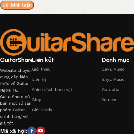
GuitarShare
Liên kết
Danh mục
Giới thiệu
Lava Music
Website chuyên
cung cấp kiến
Liên hệ
Enya Music
thức về Guitar.
Chính sách bảo mật
Cordoba
Ngoài ra,
GuitarShare có
Blog
Yamaha
bán một số sản
phẩm Guitar
Gift Cards
chính hãng với
giá tốt.
Mã xã hội: