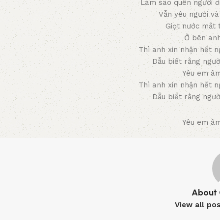
Làm sao quên người ơ
Vẫn yêu người v
Giọt nước mắt t
Ở bên anh
Thì anh xin nhận hết 
Dẫu biết rằng ngư
Yêu em â
Thì anh xin nhận hết 
Dẫu biết rằng ngư
Yêu em â
About 
View all po