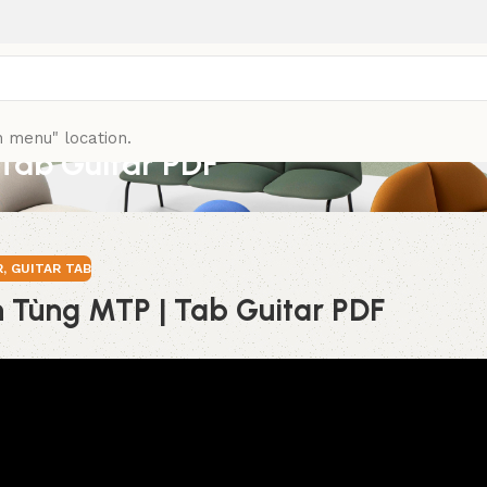
n menu" location.
Tab Guitar PDF
R
,
GUITAR TAB
Tùng MTP | Tab Guitar PDF