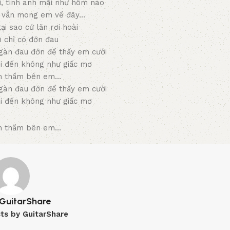
i, tình anh mãi như hôm nào
à vẫn mong em về đây…
ại sao cứ lăn rơi hoài
 chỉ có đớn đau
ngàn đau đớn để thấy em cười
ời đến không như giấc mơ
m thầm bên em…
ngàn đau đớn để thấy em cười
ời đến không như giấc mơ
m thầm bên em…
GuitarShare
sts by GuitarShare