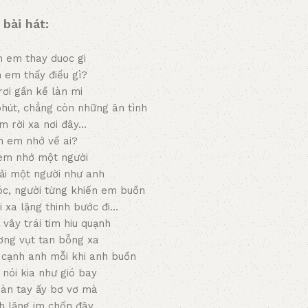
 bài hát:
h em thay duoc gi
 em thấy điều gì?
ơi gần kề làn mi
hút, chẳng còn những ân tình
m rời xa nơi đây…
h em nhớ về ai?
 em nhớ một người
ải một người như anh
c, người từng khiến em buồn
i xa lặng thinh bước đi…
vây trái tim hiu quạnh
ơng vụt tan bỗng xa
 cạnh anh mỗi khi anh buồn
 nói kia như gió bay
bàn tay ấy bơ vơ mà
h lặng im chốn đây