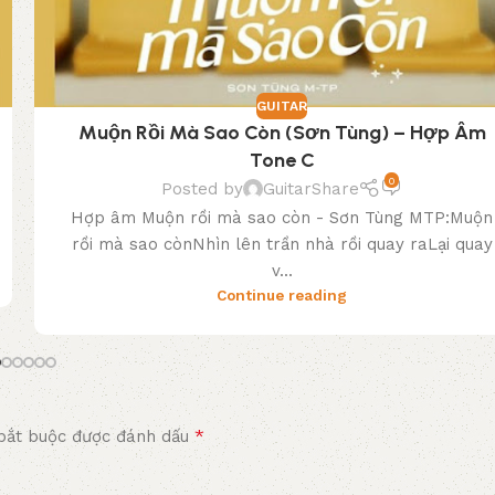
GUITAR
Muộn Rồi Mà Sao Còn (Sơn Tùng) – Hợp Âm
Tone C
0
Posted by
GuitarShare
Hợp âm Muộn rồi mà sao còn - Sơn Tùng MTP:Muộn
rồi mà sao cònNhìn lên trần nhà rồi quay raLại quay
v...
Continue reading
*
bắt buộc được đánh dấu