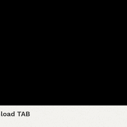
load TAB