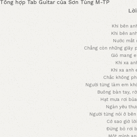
Tổng hợp Tab Guitar của Sơn Tùng M-TP
Lời
Khi bên an
Khi bên anh
Nước mắt r
Chẳng còn những giây p
Gió mang e
Khi xa an
Khi xa anh
Chắc không ph
Người từng làm em khó
Buông bàn tay, rờ
Hạt mưa rơi bủa 
Ngàn yêu thư
Người từng nói ở bên
Cớ sao giờ lời
Đừng bỏ rơi 
Một mình an