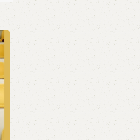
29
TH12