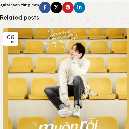
guitar
sơn tùng mtp
Related posts
06
TH5