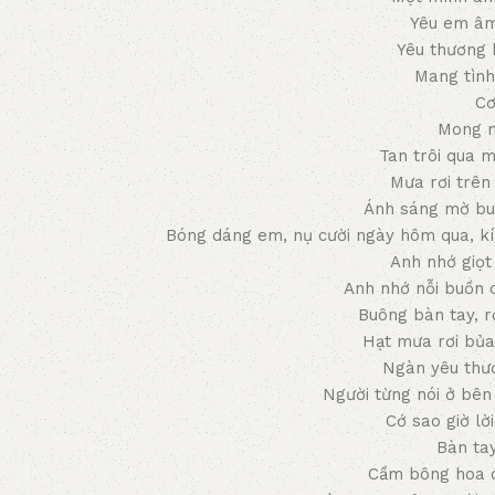
Yêu em â
Yêu thương 
Mang tìn
Cơ
Mong m
Tan trôi qua m
Mưa rơi trên 
Ánh sáng mờ buô
Bóng dáng em, nụ cười ngày hôm qua, k
Anh nhớ giọt
Anh nhớ nỗi buồn
Buông bàn tay, rờ
Hạt mưa rơi bủa 
Ngàn yêu thư
Người từng nói ở bên
Cớ sao giờ lời
Bàn ta
Cầm bông hoa 