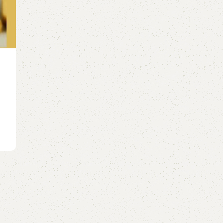
GUITAR
,
GUITAR TAB
[Guitar TAB] Chúng Ta Của Hiện Tại – Sơn T
M-TP
0
Posted by
GuitarShare
Chúng Ta của hiện Tại (Tab Guitar): TAB Chúng Ta
Hiện tại: Download TAB PDF (Free)
Continue reading