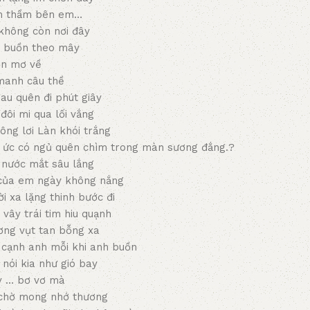
m thầm bên em…
không còn nơi đây
h buồn theo mây
n mơ về
anh câu thề
au quên đi phút giây
đôi mi qua lối vắng
ng lơi Làn khói trắng
í ức có ngủ quên chìm trong màn sương đắng.?
 nước mắt sâu lắng
 của em ngày không nắng
i xa lặng thinh bước đi
vây trái tim hiu quạnh
ơng vụt tan bỗng xa
 cạnh anh mỗi khi anh buồn
 nói kia như gió bay
y … bơ vơ mà
chờ mong nhớ thương