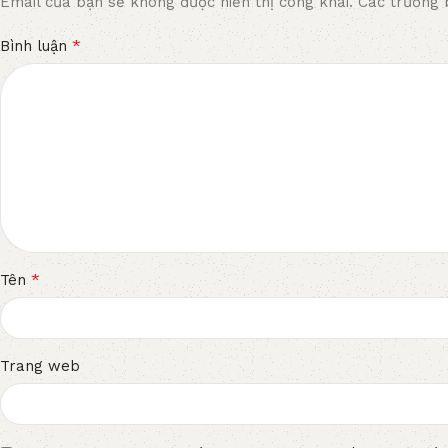
Email của bạn sẽ không được hiển thị công khai.
Các trường 
*
Bình luận
*
Tên
Trang web