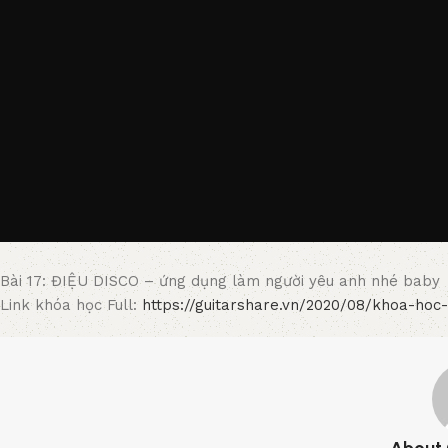
Bài 17: ĐIỆU DISCO – ứng dụng làm người yêu anh nhé baby
Link khóa học Full:
https://guitarshare.vn/2020/08/khoa-hoc