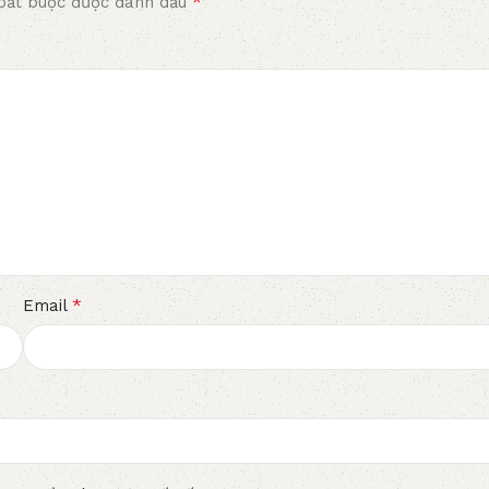
*
bắt buộc được đánh dấu
*
Email