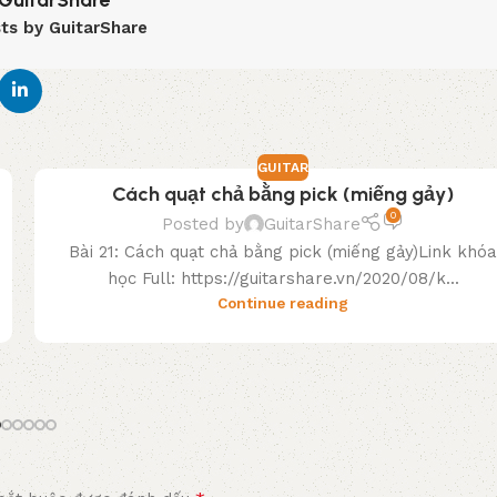
GuitarShare
sts by GuitarShare
GUITAR
Cách quạt chả bằng pick (miếng gảy)
0
Posted by
GuitarShare
Bài 21: Cách quạt chả bằng pick (miếng gảy)Link khó
học Full: https://guitarshare.vn/2020/08/k...
Continue reading