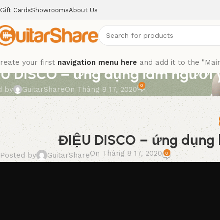
Gift Cards
Showrooms
About Us
reate your first
navigation menu here
and add it to the "Mai
U DISCO – ứng dụng làm người 
0
d by
GuitarShare
On Tháng 8 17, 2020
ĐIỆU DISCO – ứng dụng 
On Tháng 8 17, 2020
0
Posted by
GuitarShare