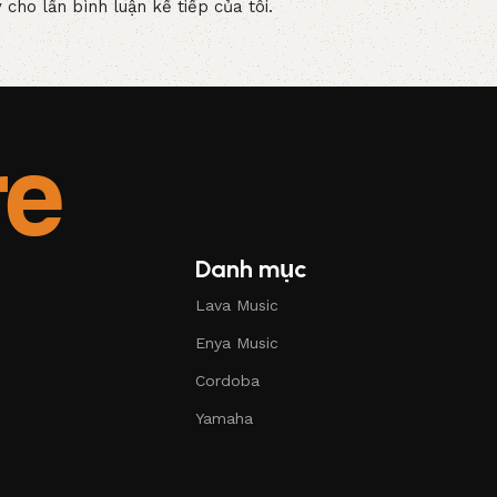
 cho lần bình luận kế tiếp của tôi.
Danh mục
Lava Music
Enya Music
Cordoba
Yamaha