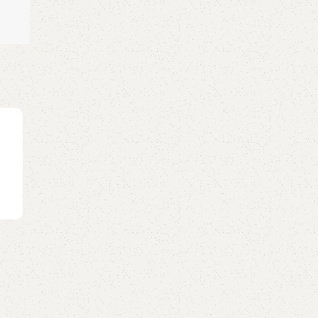
GUITAR
Các dùng pick (miếng gảy) để đệm hát các k
rải
0
Posted by
GuitarShare
a
Bài 20: Các dùng pick (miếng gảy) để đệm hát các 
rảiLink khóa học Full: https://guitarshar...
Continue reading