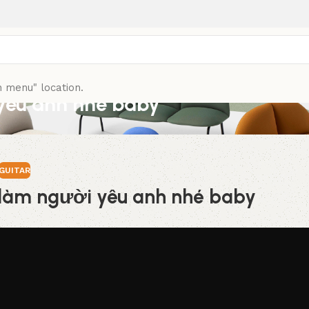
n menu" location.
yêu anh nhé baby
GUITAR
làm người yêu anh nhé baby